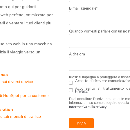
iamo qui per guidarti
E-mail aziendale
*
o web perfetto, ottimizzato per
arli diventare i tuoi clienti più
Quando vorresti parlare con un nost
l tuo sito web in una macchina
izia il viaggio verso un
A che ora
onas
Kiosk si impegna a proteggere e rispetta
Accetto di ricevere comunicazion
 sui diversi device
Acconsento al trattamento dei
Privacy.
*
 di HubSpot per la customer
Puoi annullare l'iscrizione a queste co
informazioni su come eseguire questa o
Informativa sulla privacy
.
eration
ltati mensili di traffico