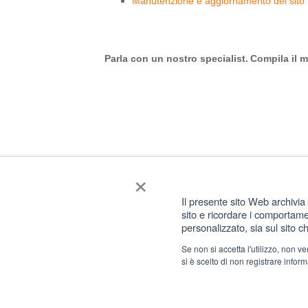
Manutenzione e aggiornamento del sito
Parla con un nostro specialist.
Compila il 
×
Il presente sito Web archivia 
sito e ricordare i comportament
personalizzato, sia sul sito ch
Se non si accetta l'utilizzo, non 
si è scelto di non registrare infor