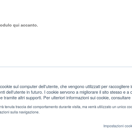
modulo qui accanto.
cookie sul computer dell'utente, che vengono utilizzati per raccogliere in
FOLLOW US
i dell'utente in futuro. I cookie servono a migliorare il sito stesso e a o
e tramite altri supporti. Per ulteriori informazioni sui cookie, consultare l
verrà tenuta traccia del comportamento durante visita, ma verrà utilizzato un unico c
mazioni sulla navigazione.
Kiosk - C.so Borsalino 19/A - Alessandria
Impostazioni cook